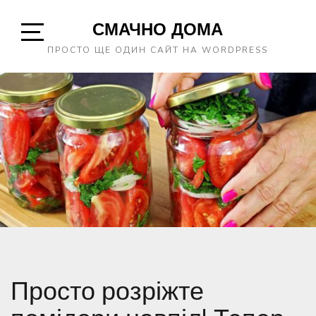
Skip
СМАЧНО ДОМА
to
content
Open
ПРОСТО ЩЕ ОДИН САЙТ НА WORDPRESS
Sidebar
Просто розріжте