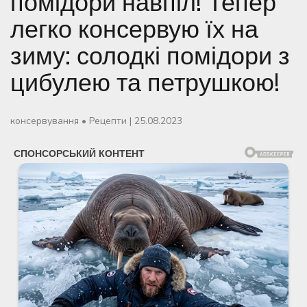
помідори навпіл! Тепер
легко консервую їх на
зиму: солодкі помідори з
цибулею та петрушкою!
консервування
•
Рецепти
|
25.08.2023