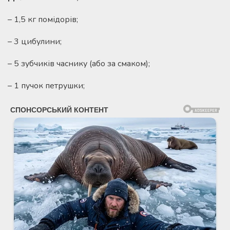
– 1,5 кг помідорів;
– 3 цибулини;
– 5 зубчиків часнику (або за смаком);
– 1 пучок петрушки;