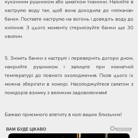
кухонним рушником або шматком тканини. Налийте в
каструлю воду так, щоб вона доходила до «плікачів»
банок. Поставте каструлю на вогонь і доведіть воду до
кипіння. З цього моменту стерилізуйте банки ще 30
хвилин.
5. Зніміть банки з каструлі і переверніть догори дном,
накрийте рушником і залиште при кімнатній
температурі до повного охолодження. Після цього їх
можна зберігати в коморі. Насолоджуйтеся салатом з
помідорів взимку з великим задоволенням!
Бажаю приємного апетиту в колі ваших близьких!