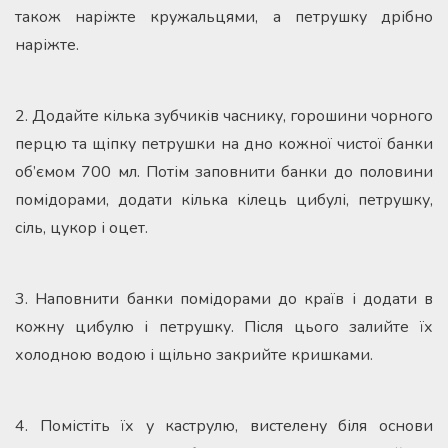
також наріжте кружальцями, а петрушку дрібно
наріжте.
2. Додайте кілька зубчиків часнику, горошини чорного
перцю та щіпку петрушки на дно кожної чистої банки
об’ємом 700 мл. Потім заповнити банки до половини
помідорами, додати кілька кілець цибулі, петрушку,
сіль, цукор і оцет.
3. Наповнити банки помідорами до країв і додати в
кожну цибулю і петрушку. Після цього залийте їх
холодною водою і щільно закрийте кришками.
4. Помістіть їх у каструлю, вистелену біля основи