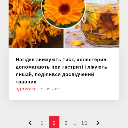
Нагідки знижують тиск, холестерин,
допомагають при гастриті і лікують
лишай, поділився досвідчений
травник
ЗДОРОВ'Я
|
29.09.2023
1
2
3
…
15