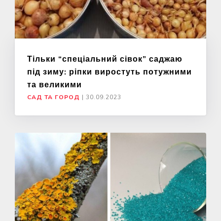
Тільки “спеціальний сівок” саджаю
під зиму: ріпки виростуть потужними
та великими
САД ТА ГОРОД
|
30.09.2023