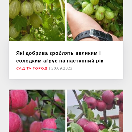
Які добрива зроблять великим і
солодким аґрус на наступний рік
САД ТА ГОРОД
|
30.09.2023