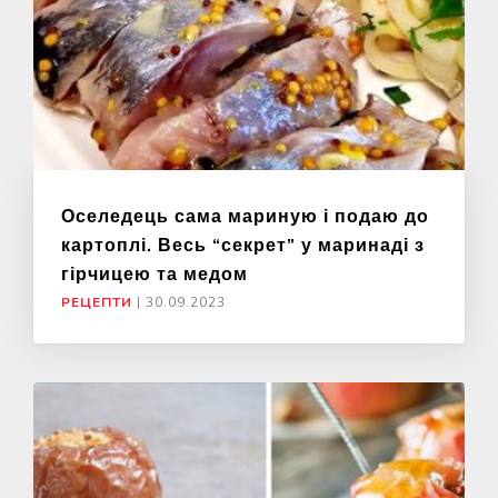
Оселедець сама мариную і подаю до
картоплі. Весь “секрет” у маринаді з
гірчицею та медом
РЕЦЕПТИ
|
30.09.2023