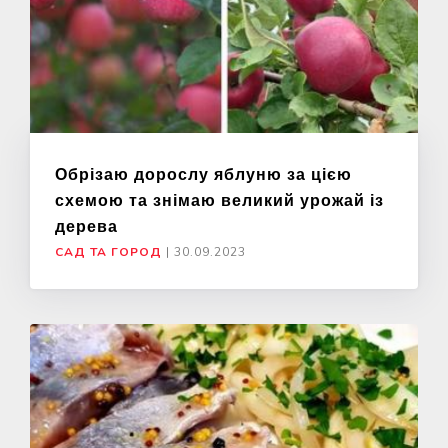
Обрізаю дорослу яблуню за цією
схемою та знімаю великий урожай із
дерева
САД ТА ГОРОД
|
30.09.2023