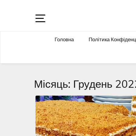
Skip
to
content
Open
Sidebar
Головна
Політика Конфіденц
Місяць:
Грудень 202