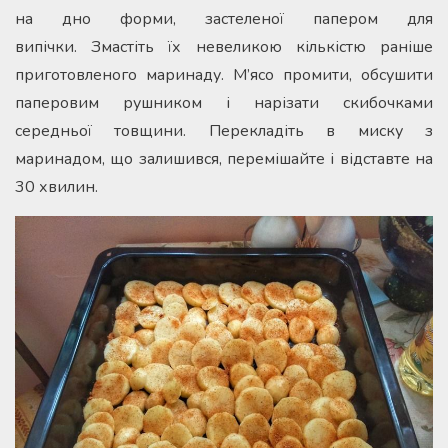
на дно форми, застеленої папером для
випічки. Змастіть їх невеликою кількістю раніше
приготовленого маринаду. М’ясо промити, обсушити
паперовим рушником і нарізати скибочками
середньої товщини. Перекладіть в миску з
маринадом, що залишився, перемішайте і відставте на
30 хвилин.