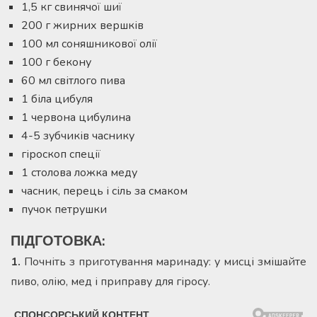
1,5 кг свинячої шиї
200 г жирних вершків
100 мл соняшникової олії
100 г бекону
60 мл світлого пива
1 біла цибуля
1 червона цибулина
4-5 зубчиків часнику
гіроскоп спеції
1 столова ложка меду
часник, перець і сіль за смаком
пучок петрушки
ПІДГОТОВКА:
1.
Почніть з приготування маринаду: у мисці змішайте
пиво, олію, мед і приправу для гіросу.