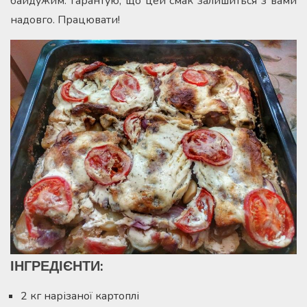
байдужим. Гарантую, що цей смак залишиться з вами
надовго. Працювати!
ІНГРЕДІЄНТИ:
2 кг нарізаної картоплі