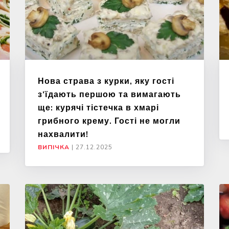
Нова страва з курки, яку гості
з’їдають першою та вимагають
ще: курячі тістечка в хмарі
грибного крему. Гості не могли
нахвалити!
ВИПІЧКА
|
27.12.2025