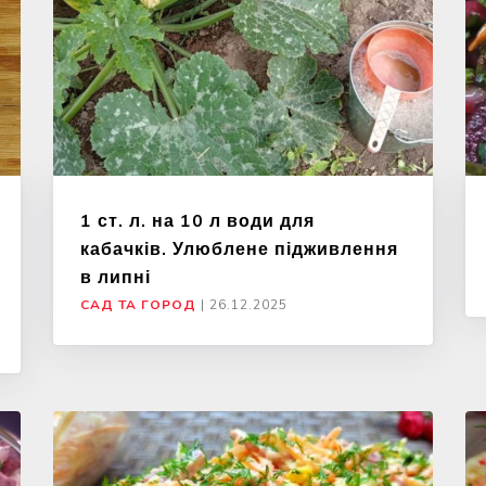
1 ст. л. на 10 л води для
кабачків. Улюблене підживлення
в липні
САД ТА ГОРОД
|
26.12.2025