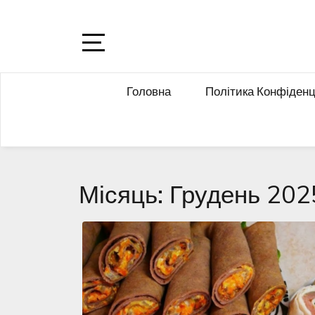
Skip
to
content
Open
Sidebar
Головна
Політика Конфіденц
Місяць:
Грудень 202