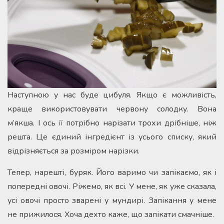
Наступною у нас буде цибуля. Якщо є можливість,
краще використовувати червону солодку. Вона
м’якша. І ось її потрібно нарізати трохи дрібніше, ніж
решта. Це єдиний інгредієнт із усього списку, який
відрізняється за розміром нарізки.
Тепер, нарешті, буряк. Його варимо чи запікаємо, як і
попередні овочі. Ріжемо, як всі. У мене, як уже сказала,
усі овочі просто зварені у мундирі. Запікання у мене
не прижилося. Хоча дехто каже, що запікати смачніше.