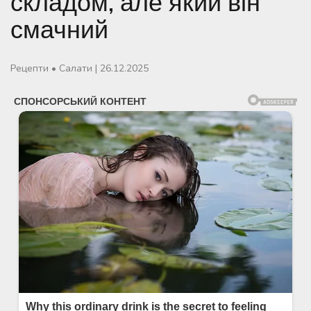
складом, але який він
смачний
Рецепти
•
Салати
|
26.12.2025