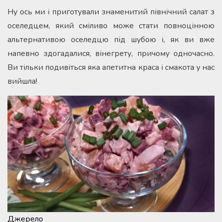
Ну ось ми і приготували знаменитий північний салат з
оселедцем, який сміливо може стати повноцінною
альтернативою оселедцю під шубою і, як ви вже
напевно здогадалися, вінегрету, причому одночасно.
Ви тільки подивіться яка апетитна краса і смакота у нас
вийшла!
Джерело