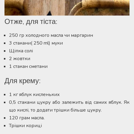
Отже, для тіста:
250 гр холодного масла чи маргарин
3 стакани( 250 ml) муки
Щіпка солі
2 жовтки
1 стакан сметани
Для крему:
1 кг яблук кисленьких
0,5 стакани цукру або залежить від самих яблук. Як
що кислі, то додати трішки більше цукру.
120 грам масла.
Трішки кориці