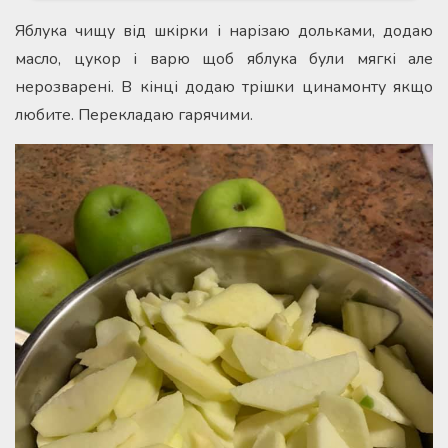
Яблука чищу від шкірки і нарізаю дольками, додаю
масло, цукор і варю щоб яблука були мягкі але
нерозварені. В кінці додаю трішки цинамонту якщо
любите. Перекладаю гарячими.