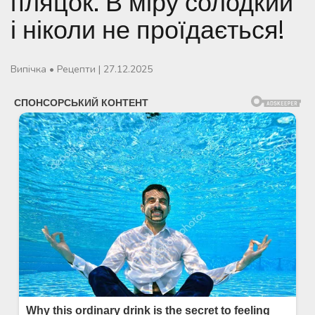
пляцок. В міру солодкий
і ніколи не проїдається!
Випічка
•
Рецепти
|
27.12.2025