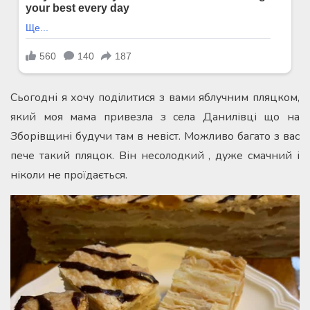
Сьогодні я хочу поділитися з вами яблучним пляцком,
який моя мама привезла з села Данилівці що на
Зборівщині будучи там в невіст. Можливо багато з вас
пече такий пляцок. Він несолодкий , дуже смачний і
ніколи не проїдається.