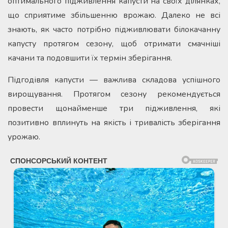
оптимального підживлення капусти на своїх ділянках,
що сприятиме збільшенню врожаю. Далеко не всі
знають, як часто потрібно підживлювати білокачанну
капусту протягом сезону, щоб отримати смачніші
качани та подовшити їх термін зберігання.
Підгодівля капусти — важлива складова успішного
вирощування. Протягом сезону рекомендується
провести щонайменше три підживлення, які
позитивно вплинуть на якість і тривалість зберігання
урожаю.