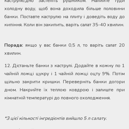
каструлю,дно застеліть рушником. Налийте туди
холодну воду, щоб вона доходила більше половини
банки. Поставте каструлю на плиту і доведіть воду до
кипіння. Коли він закипить, варіть салат 35-40 хвилин.
Порада:
якщо у вас банки 0,5 л, то варіть салат 20
хвилин.
12. Дістаньте банки з каструлі. Додайте в кожну по 1
чайній ложці цукру і 1 чайній ложці оцту 9%. Потім
щільно закрити кришки. Переверніть банки догори
дном. Накрийте їх теплою ковдрою і залиште при
кімнатній температурі до повного охолодження.
*З цієї кількості інгредієнтів вийшло 5 л салату.