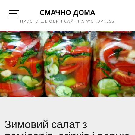
Skip
СМАЧНО ДОМА
to
content
Open
ПРОСТО ЩЕ ОДИН САЙТ НА WORDPRESS
Sidebar
Зимовий салат з