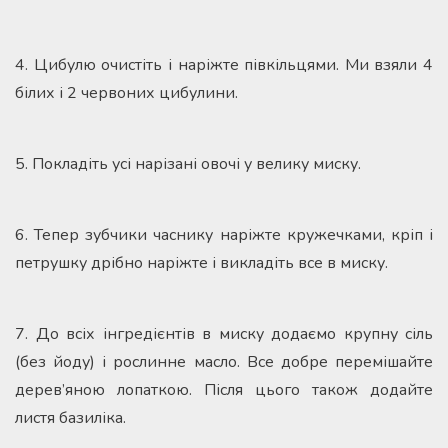
4. Цибулю очистіть і наріжте півкільцями. Ми взяли 4
білих і 2 червоних цибулини.
5. Покладіть усі нарізані овочі у велику миску.
6. Тепер зубчики часнику наріжте кружечками, кріп і
петрушку дрібно наріжте і викладіть все в миску.
7. До всіх інгредієнтів в миску додаємо крупну сіль
(без йоду) і рослинне масло. Все добре перемішайте
дерев’яною лопаткою. Після цього також додайте
листя базиліка.