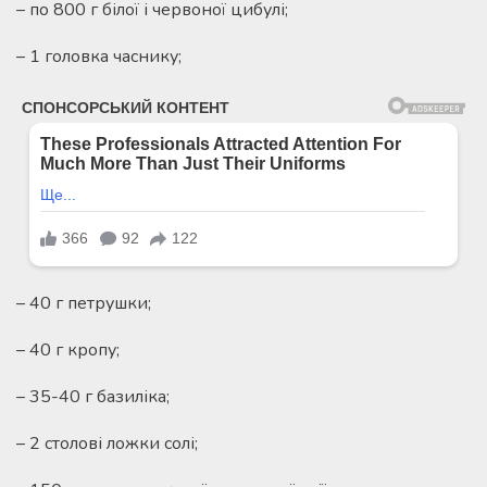
– по 800 г білої і червоної цибулі;
– 1 головка часнику;
– 40 г петрушки;
– 40 г кропу;
– 35-40 г базиліка;
– 2 столові ложки солі;