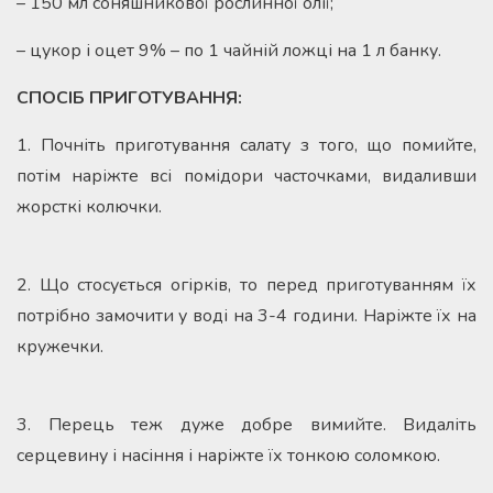
– 150 мл соняшникової рослинної олії;
– цукор і оцет 9% – по 1 чайній ложці на 1 л банку.
СПОСІБ ПРИГОТУВАННЯ:
1. Почніть приготування салату з того, що помийте,
потім наріжте всі помідори часточками, видаливши
жорсткі колючки.
2. Що стосується огірків, то перед приготуванням їх
потрібно замочити у воді на 3-4 години. Наріжте їх на
кружечки.
3. Перець теж дуже добре вимийте. Видаліть
серцевину і насіння і наріжте їх тонкою соломкою.