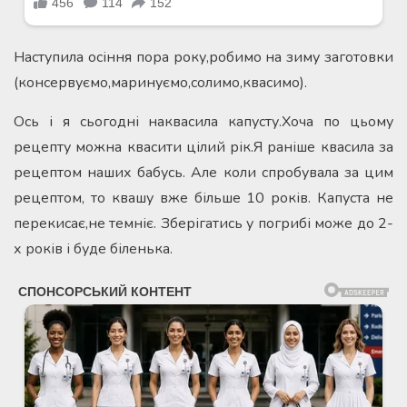
Наступила осіння пора року,робимо на зиму заготовки
(консервуємо,маринуємо,солимо,квасимо).
Ось і я сьогодні наквасила капусту.Хоча по цьому
рецепту можна квасити цілий рік.Я раніше квасила за
рецептом наших бабусь. Але коли спробувала за цим
рецептом, то квашу вже більше 10 років. Капуста не
перекисає,не темніє. Зберігатись у погрибі може до 2-
х років і буде біленька.