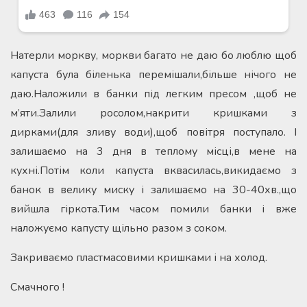
Натерли моркву, моркви багато не даю бо люблю щоб
капуста була біленька перемішали,більше нічого не
даю.Наложили в банки під легким пресом ,щоб не
м’яти.Залили росолом,накрити кришками з
дирками(для зливу води),щоб повітря поступало. І
залишаємо на 3 дня в теплому місці,в мене на
кухні.Потім коли капуста вквасилась,викидаємо з
банок в велику миску і залишаємо на 30-40хв.,що
вийшла гіркота.Тим часом помили банки і вже
наложуємо капусту щільно разом з соком.
Закриваємо пластмасовими кришками і на холод.
Смачного !