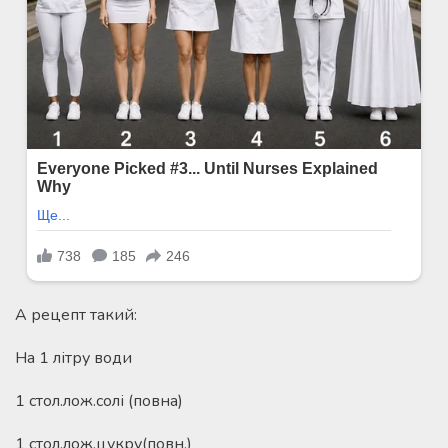
А рецепт такий:
На 1 літру води
1 стол.лож.солі (повна)
1 стол.лож.цукру(повн.)