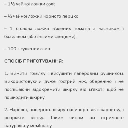
– 1½ чайної ложки солі;
– ½ чайної ложки чорного перцю;
– 1 столова ложка в’ялених томатів з часником і
базиліком (або іншими спеціями);;
– 100 г сушених слив.
СПОСІБ ПРИГОТУВАННЯ:
1. Вимити гомілку і висушити паперовим рушником.
Використовуючи дуже гострий ніж, обережно і не
поспішаючи відокремити шкірку від м’якоті, щоб не
пошкодити шкірку.
2. Нарешті, виверніть шкіру навиворіт, як шкарпетку, і
розріжте кістку. Таким чином ви отримаєте
натуральну мембрану.