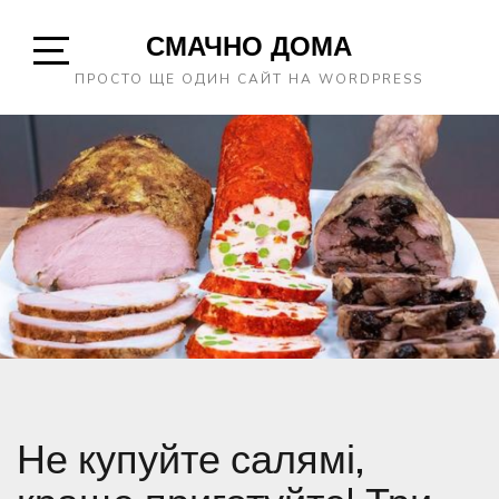
Skip
СМАЧНО ДОМА
to
content
Open
ПРОСТО ЩЕ ОДИН САЙТ НА WORDPRESS
Sidebar
Не купуйте салямі,