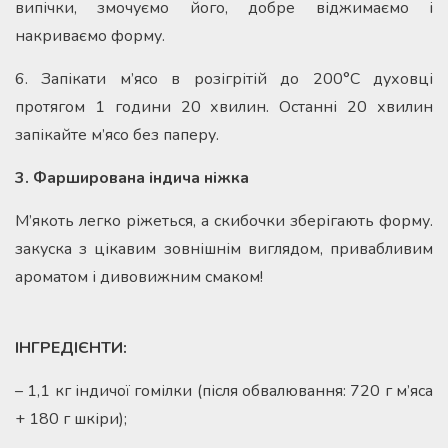
випічки, змочуємо його, добре віджимаємо і
накриваємо форму.
6. Запікати м’ясо в розігрітій до 200°С духовці
протягом 1 години 20 хвилин. Останні 20 хвилин
запікайте м’ясо без паперу.
3. Фарширована індича ніжка
М’якоть легко ріжеться, а скибочки зберігають форму.
закуска з цікавим зовнішнім виглядом, привабливим
ароматом і дивовижним смаком!
ІНГРЕДІЄНТИ:
– 1,1 кг індичої гомілки (після обвалювання: 720 г м’яса
+ 180 г шкіри);