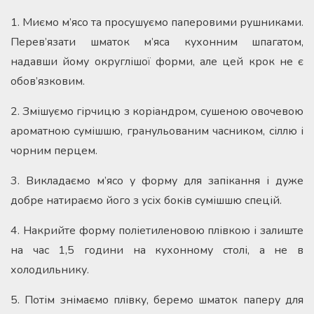
1. Миємо м’ясо та просушуємо паперовими рушниками.
Перев’язати шматок м’яса кухонним шпагатом,
надавши йому округлішої форми, але цей крок не є
обов’язковим.
2. Змішуємо гірчицю з коріандром, сушеною овочевою
ароматною сумішшю, гранульованим часником, сіллю і
чорним перцем.
3. Викладаємо м’ясо у форму для запікання і дуже
добре натираємо його з усіх боків сумішшю спецій.
4. Накрийте форму поліетиленовою плівкою і залиште
на час 1,5 години на кухонному столі, а не в
холодильнику.
5. Потім знімаємо плівку, беремо шматок паперу для