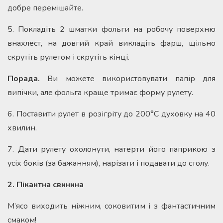
добре перемішайте.
5. Покладіть 2 шматки фольги на робочу поверхню
внахлест, на довгий край викладіть фарш, щільно
скрутіть рулетом і скрутіть кінці.
Порада.
Ви можете використовувати папір для
випічки, але фольга краще тримає форму рулету.
6. Поставити рулет в розігріту до 200°С духовку на 40
хвилин.
7. Дати рулету охолонути, натерти його паприкою з
усіх боків (за бажанням), нарізати і подавати до столу.
2. Пікантна свинина
М’ясо виходить ніжним, соковитим і з фантастичним
смаком!