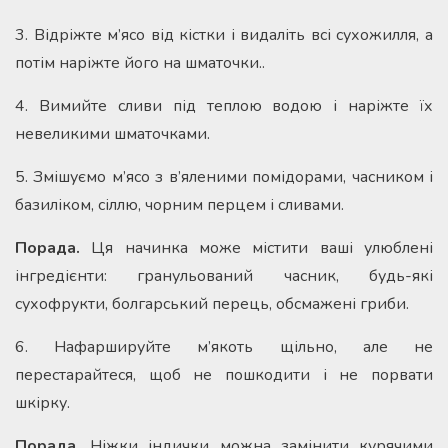
3. Відріжте м’ясо від кістки і видаліть всі сухожилля, а
потім наріжте його на шматочки..
4. Вимийте сливи під теплою водою і наріжте їх
невеликими шматочками.
5. Змішуємо м’ясо з в’яленими помідорами, часником і
базиліком, сіллю, чорним перцем і сливами.
Порада.
Ця начинка може містити ваші улюблені
інгредієнти: гранульований часник, будь-які
сухофрукти, болгарський перець, обсмажені гриби.
6. Нафаршируйте м’якоть щільно, але не
перестарайтеся, щоб не пошкодити і не порвати
шкірку.
Порада.
Ніжки індички можна замінити курячими