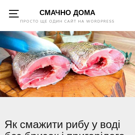
Skip
СМАЧНО ДОМА
to
content
Open
ПРОСТО ЩЕ ОДИН САЙТ НА WORDPRESS
Sidebar
Як смажити рибу у воді