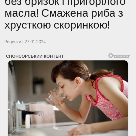
без бризок і пригорілого
масла! Смажена риба з
хрусткою скоринкою!
Рецепти
|
27.01.2024