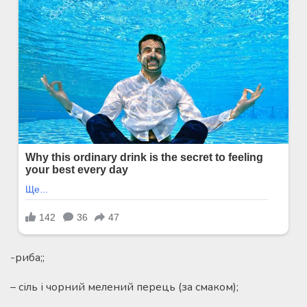
-риба;;
– сіль і чорний мелений перець (за смаком);