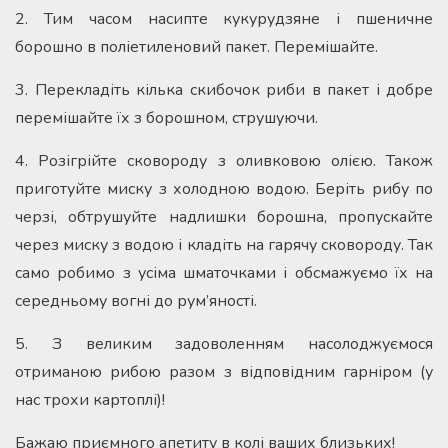
2. Тим часом насипте кукурудзяне і пшеничне
борошно в поліетиленовий пакет. Перемішайте.
3. Перекладіть кілька скибочок риби в пакет і добре
перемішайте їх з борошном, струшуючи.
4. Розігрійте сковороду з оливковою олією. Також
приготуйте миску з холодною водою. Беріть рибу по
черзі, обтрушуйте надлишки борошна, пропускайте
через миску з водою і кладіть на гарячу сковороду. Так
само робимо з усіма шматочками і обсмажуємо їх на
середньому вогні до рум’яності.
5. З великим задоволенням насолоджуємося
отриманою рибою разом з відповідним гарніром (у
нас трохи картоплі)!
Бажаю приємного апетиту в колі ваших близьких!