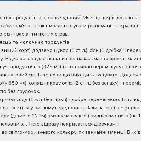
ростих продуктів, але смак чудовий. Млинці, пиріг до чаю та
иби та м’яса. І в піст можна готувати різноманітні, красиві 
різні варіанти пісних страв.
 яєць та молочних продуктів
 вищий сорт) додаємо цукор (1 ст. л.), сіль (1 дрібка) і пе
у. Рідка основа для тіста, яка визначає смак та аромат мли
ипучі продукти сік (325 мл) і інтенсивно перемішуємо віноч
ананасовий сік. Тісто поки що виходить густувате. Додаємо
оку 650 мл), соняшникову олію (2 ст. л., без запаху) і пере
сто без грудочок.
рчову соду (1 ч. л. без гірки) і добре перемішуємо. Тісто ві
, сода гаситься у кислому середовищі. Залишаємо на 5 хвили
оду (діаметр 22 см) змащуємо олією і виливаємо тісто (на
оловника). Тісто відразу покривається дірочками.
н до світло-коричневого кольору, як звичайні млинці. Вихід