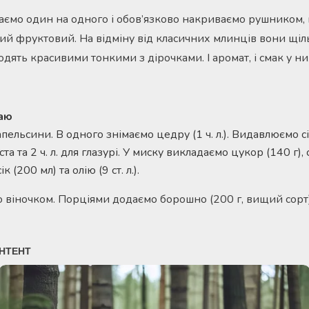
даємо один на одного і обов’язково накриваємо рушником, 
й фруктовий. На відміну від класичних млинців вони щільні
дять красивими тонкими з дірочками. І аромат, і смак у ни
чаю
пельсини. В одного знімаємо цедру (1 ч. л.). Видавлюємо с
ста та 2 ч. л. для глазурі. У миску викладаємо цукор (140 г), с
 (200 мл) та олію (9 ст. л.).
віночком. Порціями додаємо борошно (200 г, вищий сорт)