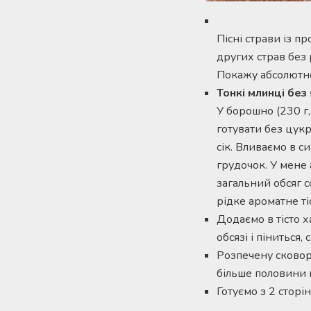
Пісні страви із п
других страв без р
Покажу абсолютно 
Тонкі млинці без
У борошно (230 г,
готувати без цукр
сік. Вливаємо в с
грудочок. У мене 
загальний обсяг с
рідке ароматне ті
Додаємо в тісто ха
обсязі і піниться
Розпечену сковор
більше половини п
Готуємо з 2 сторі