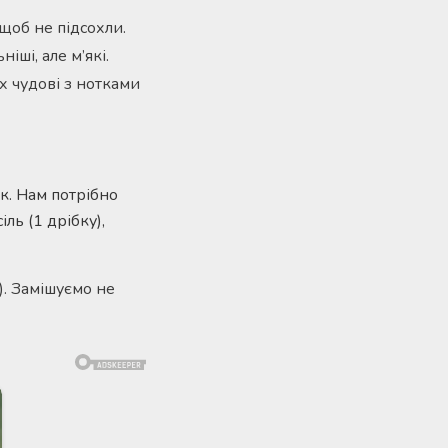
щоб не підсохли.
ші, але м’які.
х чудові з нотками
ік. Нам потрібно
іль (1 дрібку),
. Замішуємо не