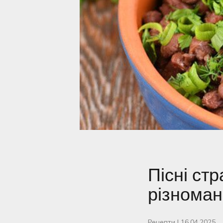
Пісні стр
різномані
Рецепти
|
16.04.2025