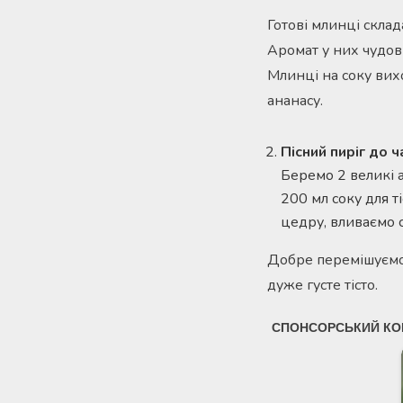
Готові млинці скла
Аромат у них чудови
Млинці на соку вихо
ананасу.
Пісний пиріг до 
Беремо 2 великі а
200 мл соку для ті
цедру, вливаємо сік
Добре перемішуємо 
дуже густе тісто.