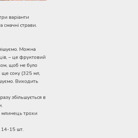
 три варіанти
та смачні страви.
ремішуємо. Можна
нців, – це фруктовий
ком, щоб не було
 ще соку (325 мл,
мішуємо. Виходить
дразу збільшується в
н.
 1 млинець трохи
 14-15 шт.