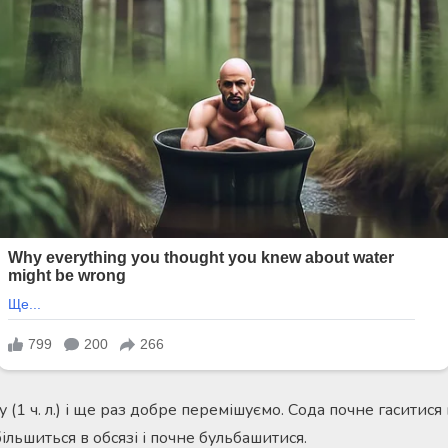
у (1 ч. л.) і ще раз добре перемішуємо. Сода почне гаситися
більшиться в обсязі і почне бульбашитися.