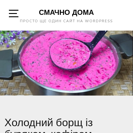
Skip
СМАЧНО ДОМА
to
content
Open
ПРОСТО ЩЕ ОДИН САЙТ НА WORDPRESS
Sidebar
Холодний борщ із