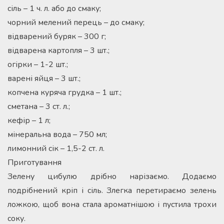
сіль – 1 ч. л. або до смаку;
чорний мелений перець – до смаку;
відварений буряк – 300 г;
відварена картопля – 3 шт.;
огірки – 1-2 шт.;
варені яйця – 3 шт.;
копчена куряча грудка – 1 шт.;
сметана – 3 ст. л.;
кефір – 1 л;
мінеральна вода – 750 мл;
лимонний сік – 1,5-2 ст. л.
Приготування
Зелену цибулю дрібно нарізаємо. Додаємо
подрібнений кріп і сіль. Злегка перетираємо зелень
ложкою, щоб вона стала ароматнішою і пустила трохи
соку.