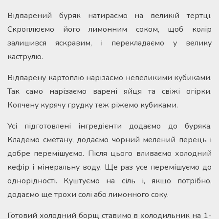
Відварений буряк натираємо на великій тертці.
Скроплюємо його лимонним соком, щоб колір
залишився яскравим, і перекладаємо у велику
каструлю.
Відварену картоплю нарізаємо невеликими кубиками.
Так само нарізаємо варені яйця та свіжі огірки.
Копчену курячу грудку теж ріжемо кубиками.
Усі підготовлені інгредієнти додаємо до буряка.
Кладемо сметану, додаємо чорний мелений перець і
добре перемішуємо. Після цього вливаємо холодний
кефір і мінеральну воду. Ще раз усе перемішуємо до
однорідності. Куштуємо на сіль і, якщо потрібно,
додаємо ще трохи солі або лимонного соку.
Готовий холодний борщ ставимо в холодильник на 1-