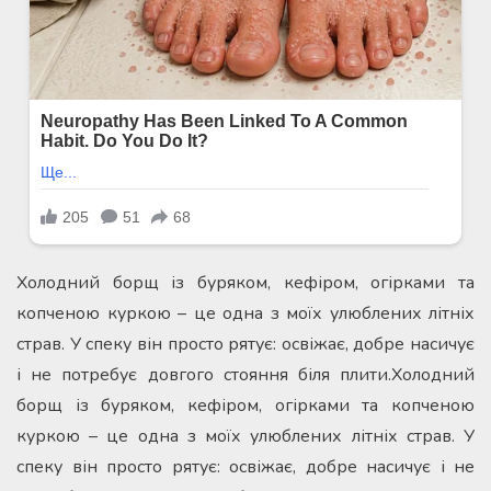
Холодний борщ із буряком, кефіром, огірками та
копченою куркою – це одна з моїх улюблених літніх
страв. У спеку він просто рятує: освіжає, добре насичує
і не потребує довгого стояння біля плити.Холодний
борщ із буряком, кефіром, огірками та копченою
куркою – це одна з моїх улюблених літніх страв. У
спеку він просто рятує: освіжає, добре насичує і не