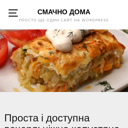
Skip
СМАЧНО ДОМА
to
content
Open
ПРОСТО ЩЕ ОДИН САЙТ НА WORDPRESS
Sidebar
Проста і доступна