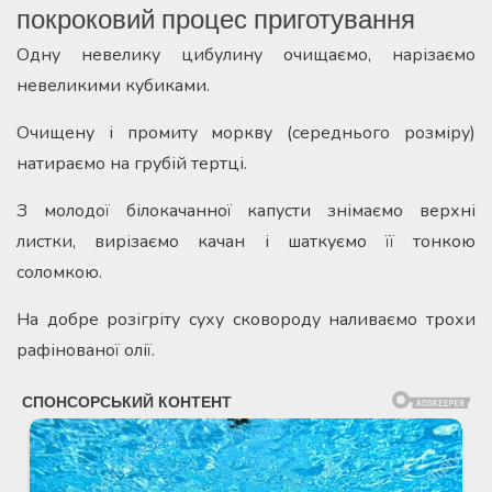
покроковий процес приготування
Одну невелику цибулину очищаємо, нарізаємо
невеликими кубиками.
Очищену і промиту моркву (середнього розміру)
натираємо на грубій тертці.
З молодої білокачанної капусти знімаємо верхні
листки, вирізаємо качан і шаткуємо її тонкою
соломкою.
На добре розігріту суху сковороду наливаємо трохи
рафінованої олії.