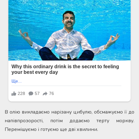
В олію викладаємо нарізану цибулю, обсмажуємо її до
напівпрозорості, потім додаємо терту моркву.
Перемішуємо і готуємо ще дві хвилини.