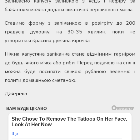
Заливаємо капусту заливкою з яєць і кефіру, за
бажанням можна додати шматочок вершкового масла.
Ставимо форму з запіканкою в розігріту до 200
градусів духовку, на 30-35 хвилин, поки не
утвориться красива рум’яна кірочка.
Ніжна капустяна запіканка стане відмінним гарніром
до будь-якого м’яса або риби. Перед подачею на стіл її
можна буде посипати свіжою рубаною зеленню і
полити домашньою сметаною.
Джерело