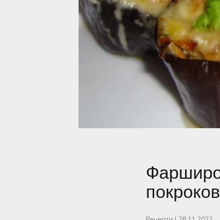
Фарширо
покроков
Рецепти
|
28.11.2022