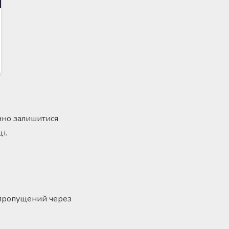
нно залишитися
і.
и пропущений через