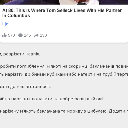
 розрізати навпіл.
обити поглиблення: м’якоті на скоринці баклажанів пови
ть нарізати дрібними кубиками або натерти на грубій тертц
ити до напівготовності.
бно нарізати, потушити на добре розігрітій олії.
 нарізану м’якоть баклажана та моркву з цибулею. Додат