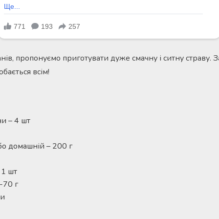
ів, пропонуємо приготувати дуже смачну і ситну страву. З
обається всім!
и – 4 шт
о домашній – 200 г
 1 шт
-70 г
ки