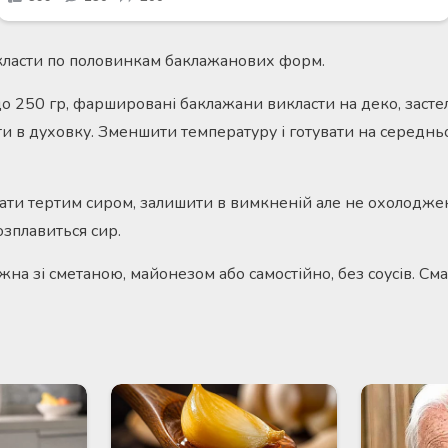
класти по половинкам баклажанових форм.
до 250 гр, фаршировані баклажани викласти на деко, заст
ити в духовку. Зменшити температуру і готувати на середнь
пати тертим сиром, залишити в вимкненій але не охолодже
озплавиться сир.
жна зі сметаною, майонезом або самостійно, без соусів. Сма