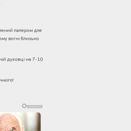
елений папером для
ому вогні близько
ній духовці на 7-10
чного!