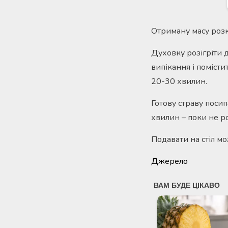
Отриману масу роз
Духовку розігріти 
випікання і поміст
20-30 хвилин.
Готову страву поси
хвилин – поки не р
Подавати на стіл мо
Джерело