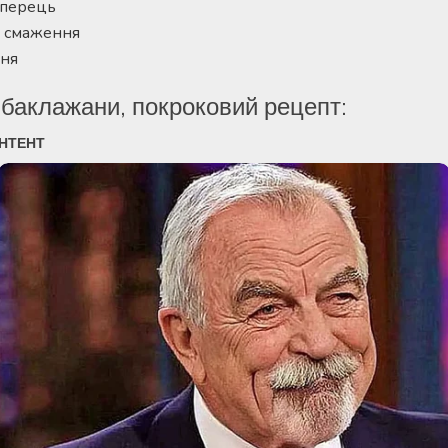
 перець
я смаження
ння
баклажани, покроковий рецепт: