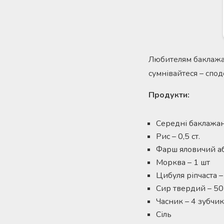
Любителям баклажан
сумнівайтеся – спод
Продукти:
Середні баклажан
Рис – 0,5 ст.
Фарш яловичий аб
Морква – 1 шт
Цибуля ріпчаста –
Сир твердий – 50
Часник – 4 зубчи
Сіль