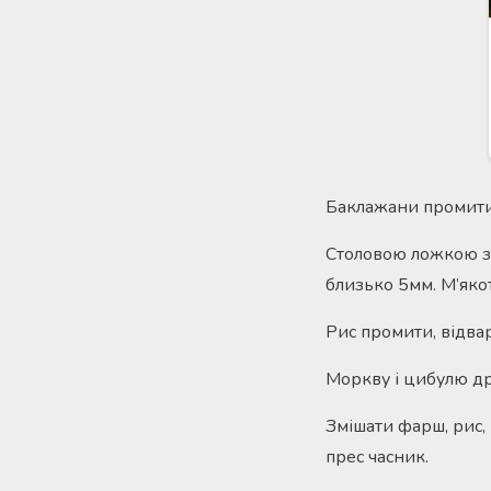
Баклажани промити,
Столовою ложкою зр
близько 5мм. М’яко
Рис промити, відвар
Моркву і цибулю дрі
Змішати фарш, рис,
прес часник.