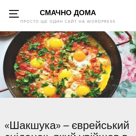
Skip
СМАЧНО ДОМА
to
content
Open
ПРОСТО ЩЕ ОДИН САЙТ НА WORDPRESS
Sidebar
«Шакшука» – єврейський